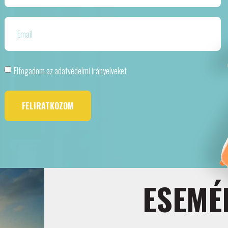
Elfogadom az adatvédelmi irányelveket
FELIRATKOZOM
ESEMÉ