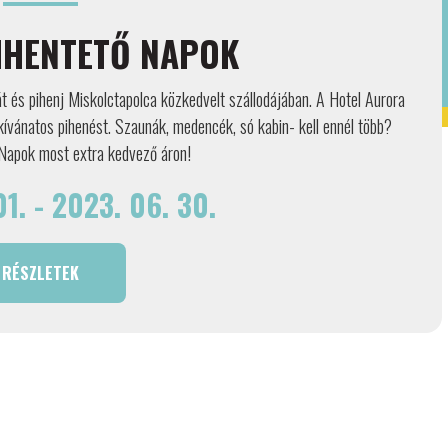
IHENTETŐ NAPOK
 és pihenj Miskolctapolca közkedvelt szállodájában. A Hotel Aurora
ívánatos pihenést. Szaunák, medencék, só kabin- kell ennél több?
Napok most extra kedvező áron!
1. - 2023. 06. 30.
RÉSZLETEK