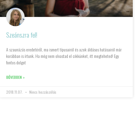
Szeánszra fel!
A szaunázás eredetéről, ma ismert típusairól és azok áldásos hatásairól már
korábban is írtunk. Ha még nem olvastad el cikkünket, itt megteheted! Egy
fontos dolgot
BŐVEBBEN »
2018.11.07.
Nincs hozzászólás