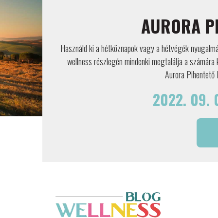
AURORA P
Használd ki a hétköznapok vagy a hétvégék nyugalmát
wellness részlegén mindenki megtalálja a számára k
Aurora Pihentető 
2022. 09. 0