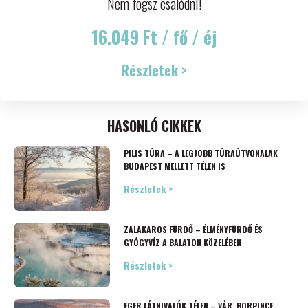
Nem fogsz csalódni!
16.049 Ft / fő / éj
Részletek >
HASONLÓ CIKKEK
PILIS TÚRA – A LEGJOBB TÚRAÚTVONALAK
BUDAPEST MELLETT TÉLEN IS
Részletek >
ZALAKAROS FÜRDŐ – ÉLMÉNYFÜRDŐ ÉS
GYÓGYVÍZ A BALATON KÖZELÉBEN
Részletek >
EGER LÁTNIVALÓK TÉLEN – VÁR, BORPINCE,