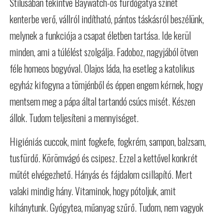
Stílusában tekintve Baywatch-os fürdőgatya színét
kenterbe verő, vállról indítható, pántos táskásról beszélünk,
melynek a funkciója a csapat életben tartása. Ide kerül
minden, ami a túlélést szolgálja. Fadoboz, nagyjából ötven
féle homeos bogyóval. Olajos láda, ha esetleg a katolikus
egyház kifogyna a tömjénből és éppen engem kérnek, hogy
mentsem meg a pápa által tartandó csúcs misét. Készen
állok. Tudom teljesíteni a mennyiséget.
Higiéniás cuccok, mint fogkefe, fogkrém, sampon, balzsam,
tusfürdő. Körömvágó és csipesz. Ezzel a kettővel konkrét
műtét elvégezhető. Hányás és fájdalom csillapító. Mert
valaki mindig hány. Vitaminok, hogy pótoljuk, amit
kihánytunk. Gyógytea, műanyag szűrő. Tudom, nem vagyok