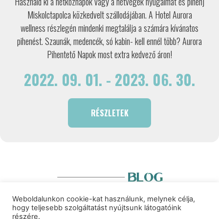
Használd ki a hétköznapok vagy a hétvégék nyugalmát és pihenj
Miskolctapolca közkedvelt szállodájában. A Hotel Aurora
wellness részlegén mindenki megtalálja a számára kívánatos
pihenést. Szaunák, medencék, só kabin- kell ennél több? Aurora
Pihentető Napok most extra kedvező áron!
2022. 09. 01. - 2023. 06. 30.
RÉSZLETEK
Weboldalunkon cookie-kat használunk, melynek célja,
hogy teljesebb szolgáltatást nyújtsunk látogatóink
részére.
© 2018-2026 WellnessBlog – Minden Jog fenntartva |
Adatvédelmi