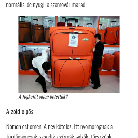
normális, de nyugi, a szamovár marad.
A fogkefét vajon betettük?
A zöld cipős
Nomen est omen. A név kötelez. Itt nyomorognak a
fürdőpapucsok, szandik, csízmák, edzők, tűsarkúak.