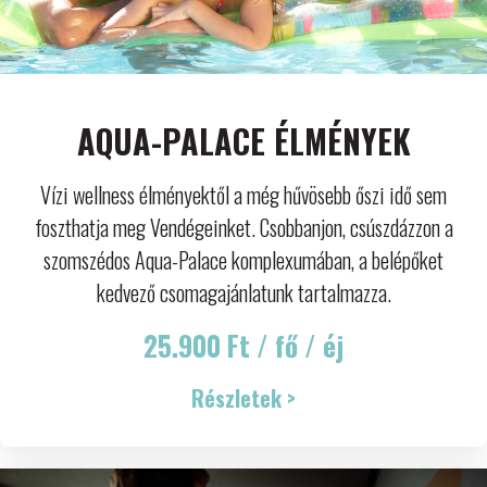
AQUA-PALACE ÉLMÉNYEK
Vízi wellness élményektől a még hűvösebb őszi idő sem
foszthatja meg Vendégeinket. Csobbanjon, csúszdázzon a
szomszédos Aqua-Palace komplexumában, a belépőket
kedvező csomagajánlatunk tartalmazza.
25.900 Ft / fő / éj
Részletek >