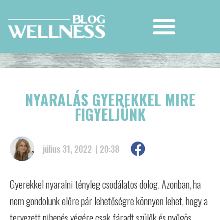
NYARALÁS GYEREKKEL MIRE
FIGYELJÜNK
július 31, 2022
|
20:38
Gyerekkel nyaralni tényleg csodálatos dolog. Azonban, ha
nem gondolunk előre pár lehetőségre könnyen lehet, hogy a
tervezett pihenés végére csak fáradt szülők és nyűgös