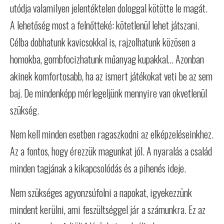
utódja valamilyen jelentéktelen dologgal kötötte le magát.
A lehetőség most a felnőtteké: kötetlenül lehet játszani.
Célba dobhatunk kavicsokkal is, rajzolhatunk közösen a
homokba, gombfocizhatunk műanyag kupakkal… Azonban
akinek komfortosabb, ha az ismert játékokat veti be az sem
baj. De mindenképp mérlegeljünk mennyire van okvetlenül
szükség.
Nem kell minden esetben ragaszkodni az elképzeléseinkhez.
Az a fontos, hogy érezzük magunkat jól. A nyaralás a család
minden tagjának a kikapcsolódás és a pihenés ideje.
Nem szükséges agyonzsúfolni a napokat, igyekezzünk
mindent kerülni, ami feszültséggel jár a számunkra. Ez az