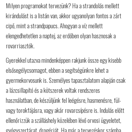
Milyen programokat tervezünk? Ha a strandolás mellett
kirándulást is a listán van, akkor ugyanolyan fontos a zárt
cipő, mint a strandpapucs. Ahogyan a víz mellett
elengedhetetlen a naptej, az erdőben olyan hasznosak a
rovarriasztók.
Gyerekkel utazva mindenképpen rakjunk össze egy kisebb
elsősegélycsomagot, ebben a segítségünkre lehet a
gyermekorvosunk is. Személyes tapasztalatom alapján csak
a lázcsillapító és a kötszerek voltak rendszeres
használatban, de készüljünk fel leégésre, hasmenésre, fül-
vagy torokfájásra, vagy akár rovarcsípésre is. Indulás előtt
ellenőrizzük a szálláshely közelében lévő orvosi ügyeletet,
gyógyszertárat, drogériát. Ha már a tervezéskor számba