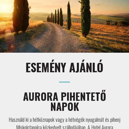
ESEMÉNY AJÁNLÓ
AURORA PIHENTETŐ
NAPOK
Használd ki a hétköznapok vagy a hétvégék nyugalmát és pihenj
Miskolctapolca közkedvelt szállodájában. A Hotel Aurora