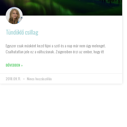
Tündöklő csillag
Egyszer csak másként kezd fújni a szél és a nap már nem úgy melenget.
Csalhatatlan jele ez a változásnak. Zsigereiben érzi az ember, hogy itt
BŐVEBBEN »
2018.09.11.
Nincs hozzászólás