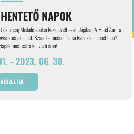
IHENTETŐ NAPOK
 és pihenj Miskolctapolca közkedvelt szállodájában. A Hotel Aurora
ívánatos pihenést. Szaunák, medencék, só kabin- kell ennél több?
Napok most extra kedvező áron!
1. - 2023. 06. 30.
RÉSZLETEK