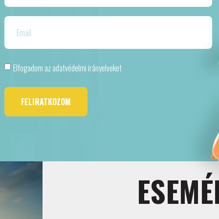
Elfogadom az adatvédelmi irányelveket
FELIRATKOZOM
ESEMÉ