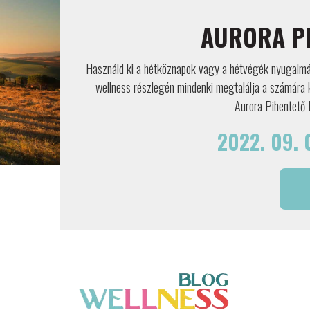
AURORA P
Használd ki a hétköznapok vagy a hétvégék nyugalmát
wellness részlegén mindenki megtalálja a számára k
Aurora Pihentető 
2022. 09. 0