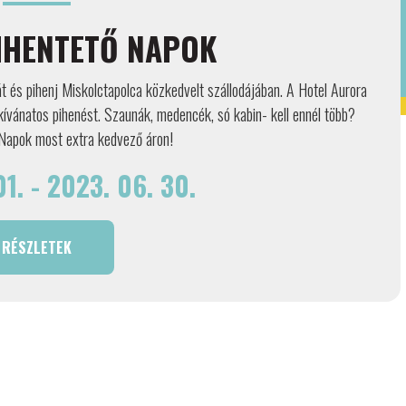
IHENTETŐ NAPOK
 és pihenj Miskolctapolca közkedvelt szállodájában. A Hotel Aurora
ívánatos pihenést. Szaunák, medencék, só kabin- kell ennél több?
Napok most extra kedvező áron!
1. - 2023. 06. 30.
RÉSZLETEK