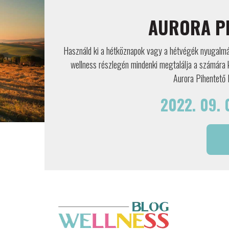
AURORA P
Használd ki a hétköznapok vagy a hétvégék nyugalmát
wellness részlegén mindenki megtalálja a számára k
Aurora Pihentető 
2022. 09. 0