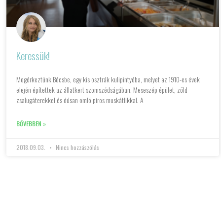
Keressük!
Megérkeztünk Bécsbe, egy kis osztrák kulipintyóba, melyet az 1910-es évek
elején építettek az állatkert szomszédságában. Meseszép épület, zöld
zsalugáterekkel és dúsan omló piros muskátlikkal. A
BŐVEBBEN »
2018.09.03.
Nincs hozzászólás