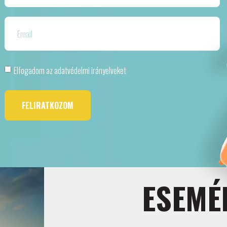
Elfogadom az adatvédelmi irányelveket
FELIRATKOZOM
ESEMÉ