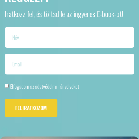
Iratkozz fel, és töltsd le az ingyenes E-book-ot!
Elfogadom az adatvédelmi irányelveket
FELIRATKOZOM