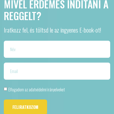
MIVEL ÉRDEMES INDÍTANI A
REGGELT?
Iratkozz fel, és töltsd le az ingyenes E-book-ot!
Elfogadom az adatvédelmi irányelveket
FELIRATKOZOM