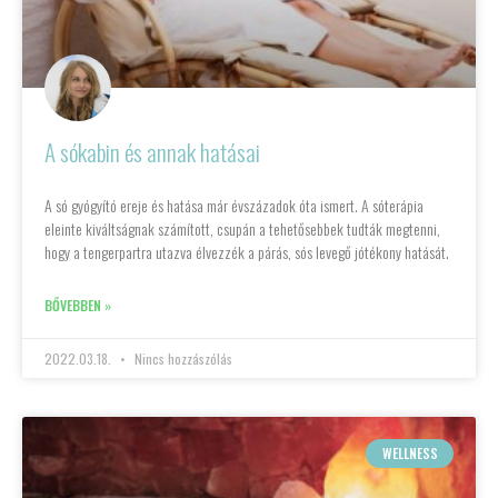
A sókabin és annak hatásai
A só gyógyító ereje és hatása már évszázadok óta ismert. A sóterápia
eleinte kiváltságnak számított, csupán a tehetősebbek tudták megtenni,
hogy a tengerpartra utazva élvezzék a párás, sós levegő jótékony hatását.
BŐVEBBEN »
2022.03.18.
Nincs hozzászólás
WELLNESS