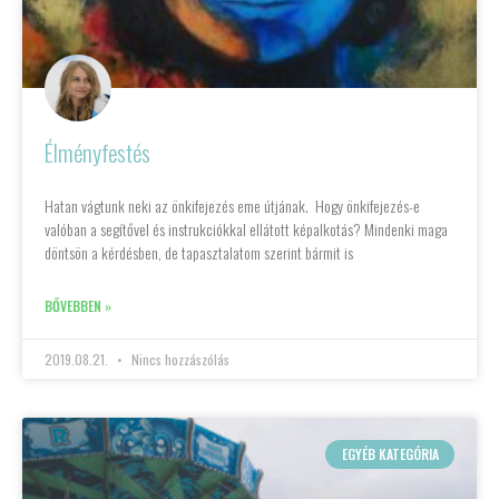
Élményfestés
Hatan vágtunk neki az önkifejezés eme útjának. Hogy önkifejezés-e
valóban a segítővel és instrukciókkal ellátott képalkotás? Mindenki maga
döntsön a kérdésben, de tapasztalatom szerint bármit is
BŐVEBBEN »
2019.08.21.
Nincs hozzászólás
EGYÉB KATEGÓRIA