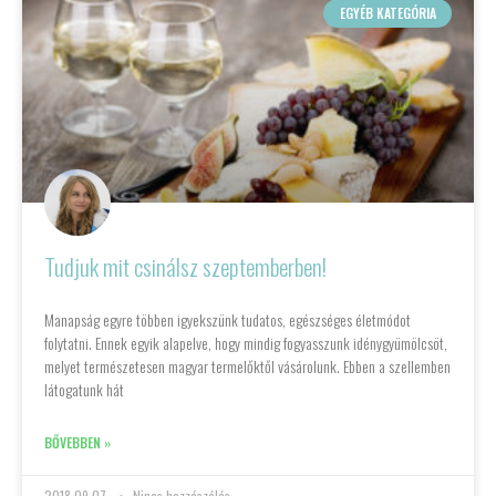
EGYÉB KATEGÓRIA
Tudjuk mit csinálsz szeptemberben!
Manapság egyre többen igyekszünk tudatos, egészséges életmódot
folytatni. Ennek egyik alapelve, hogy mindig fogyasszunk idénygyümölcsöt,
melyet természetesen magyar termelőktől vásárolunk. Ebben a szellemben
látogatunk hát
BŐVEBBEN »
2018.09.07.
Nincs hozzászólás